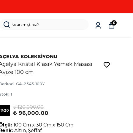
0
AÇELYA KOLEKSİYONU
Açelya Kristal Klasik Yemek Masası
Avize 100 cm
Barkod
:
GA-2343-100Y
Stok
:
1
₺ 120,000.00
%
20
₺ 96,000.00
Ölçü:
100 Cm x 30 Cm x 150 Cm
Renk:
Altın, Şeffaf