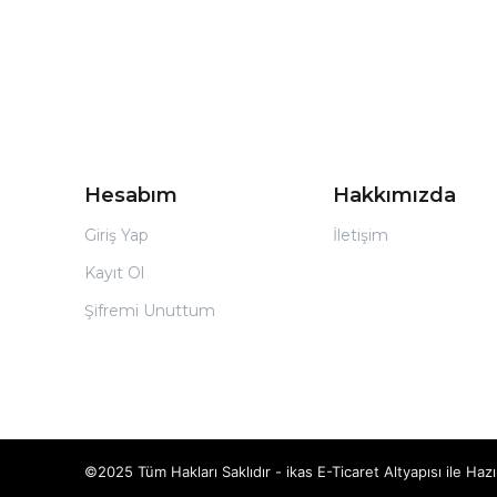
Hesabım
Hakkımızda
Giriş Yap
İletişim
Kayıt Ol
Şifremi Unuttum
©2025 Tüm Hakları Saklıdır - ikas E-Ticaret
Altyapısı ile Hazı