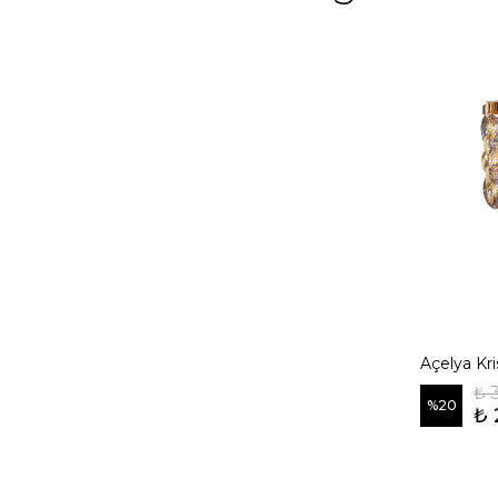
Açelya Kri
₺ 
%
20
₺ 