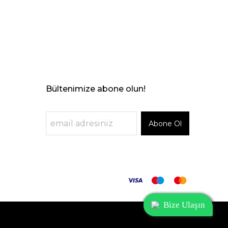
Bültenimize abone olun!
Abone Ol
Bize Ulaşın
Bize Ulaşın
Bize Ulaşın