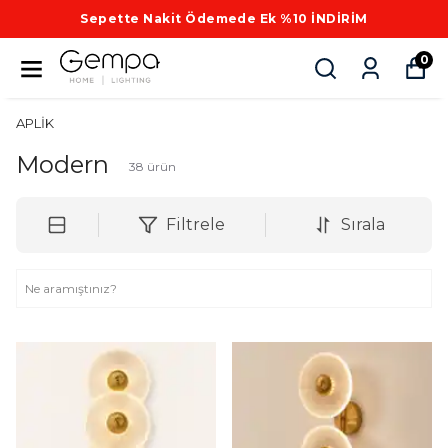
Sepette Nakit Ödemede Ek %10 İNDİRİM
0
APLİK
Modern
38
ürün
Filtrele
Sırala