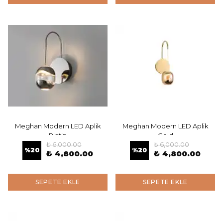
Meghan Modern LED Aplik
Meghan Modern LED Aplik
Platin
Gold
₺ 6,000.00
₺ 6,000.00
%
20
%
20
₺ 4,800.00
₺ 4,800.00
SEPETE EKLE
SEPETE EKLE