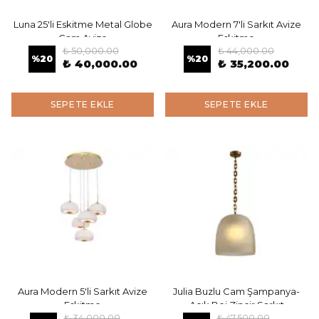
Luna 25'li Eskitme Metal Globe
Aura Modern 7'li Sarkıt Avize
Cam Avize
Eskitme
₺ 50,000.00
₺ 44,000.00
%
20
%
20
₺ 40,000.00
₺ 35,200.00
SEPETE EKLE
SEPETE EKLE
Aura Modern 5'li Sarkıt Avize
Julia Buzlu Cam Şampanya-
Eskitme
Açık Bej Zincir Sarkıt
₺ 34,000.00
₺ 47,500.00