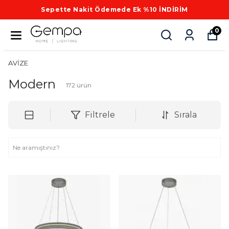
Sepette Nakit Ödemede Ek %10 İNDİRİM
0
AVİZE
Modern
172
ürün
Filtrele
Sırala