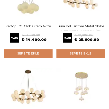
Kartopu 7'li Globe Cam Avize
Luna 16'lI Eskitme Metal Globe
Cam Yemek Masası Avize
₺ 18,000.00
₺ 32,000.00
%
20
%
20
₺ 14,400.00
₺ 25,600.00
SEPETE EKLE
SEPETE EKLE