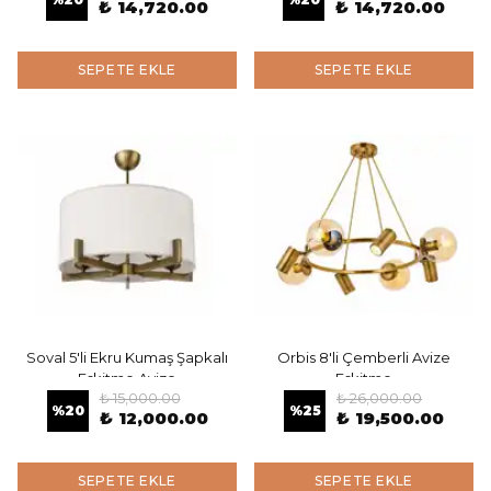
₺ 14,720.00
₺ 14,720.00
SEPETE EKLE
SEPETE EKLE
Soval 5'li Ekru Kumaş Şapkalı
Orbis 8'li Çemberli Avize
Eskitme Avize
Eskitme
₺ 15,000.00
₺ 26,000.00
%
20
%
25
₺ 12,000.00
₺ 19,500.00
SEPETE EKLE
SEPETE EKLE