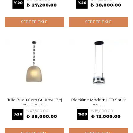
%
20
%
20
₺ 27,200.00
₺ 38,000.00
SEPETE EKLE
SEPETE EKLE
Julia Buzlu Cam Gri-Koyu Bej
Blacklıne Modern LED Sarkıt
Zincir Sarkıt
20cm
₺ 47,500.00
₺ 15,000.00
%
20
%
20
₺ 38,000.00
₺ 12,000.00