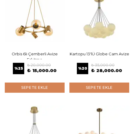
Orbis 6lı Çemberli Avize
Kartopu 13'lÜ Globe Cam Avize
Eskitme
₺ 20,000.00
₺ 35,000.00
%
25
%
20
₺ 15,000.00
₺ 28,000.00
SEPETE EKLE
SEPETE EKLE