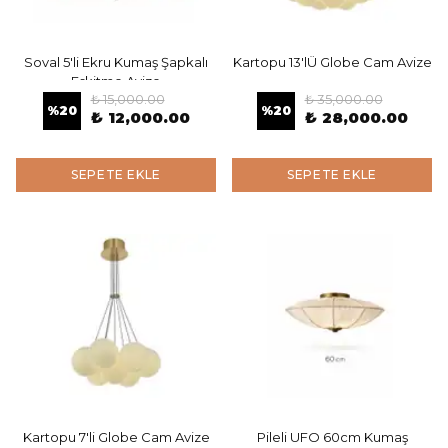
Soval 5'li Ekru Kumaş Şapkalı
Kartopu 13'lÜ Globe Cam Avize
Eskitme Avize
₺ 15,000.00
₺ 35,000.00
%
20
%
20
₺ 12,000.00
₺ 28,000.00
SEPETE EKLE
SEPETE EKLE
Kartopu 7'li Globe Cam Avize
Pileli UFO 60cm Kumaş