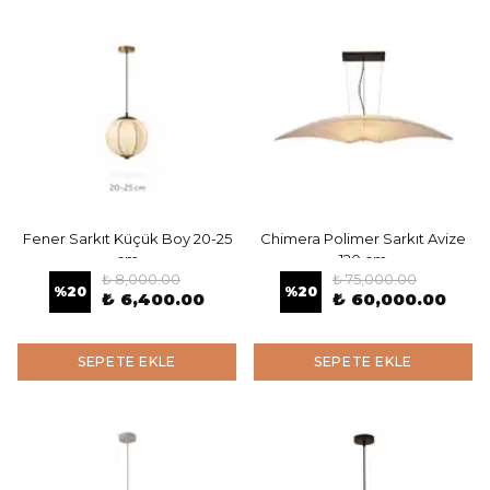
Fener Sarkıt Küçük Boy 20-25
Chimera Polimer Sarkıt Avize
cm
120 cm
₺ 8,000.00
₺ 75,000.00
%
20
%
20
₺ 6,400.00
₺ 60,000.00
SEPETE EKLE
SEPETE EKLE