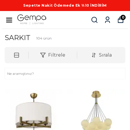
Sepette Nakit Ödemede Ek %10 İNDİRİM
0
SARKIT
104
ürün
Filtrele
Sırala