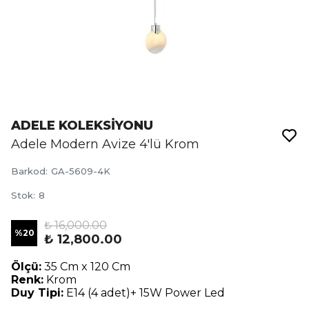
ADELE KOLEKSİYONU
Adele Modern Avize 4'lü Krom
Barkod
:
GA-5609-4K
Stok
:
8
₺ 16,000.00
%
20
₺ 12,800.00
Ölçü:
35 Cm x 120 Cm
Renk:
Krom
Duy Tipi:
E14 (4 adet)+ 15W Power Led