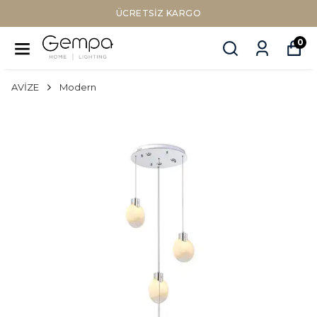
SIZ KARGO
Sepette Nakit Öd
0
AVİZE
Modern