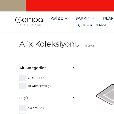
AVİZE
SARKIT
PLA
ÇOCUK ODASI
Alix Koleksiyonu
4
ürün
Alt Kategoriler
OUTLET
(
4
)
PLAFONYER
(
4
)
Ölçü
40 cm
( 2 )