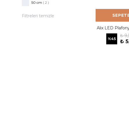
50 cm
( 2 )
SEPETE
Filtreleri temizle
Alix LED Plafon
₺ 9
%
45
₺ 5