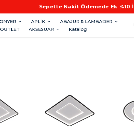
Sepette Nakit Ödemede Ek %10 İNDİRİM
FONYER
APLİK
ABAJUR & LAMBADER
OUTLET
AKSESUAR
Katalog