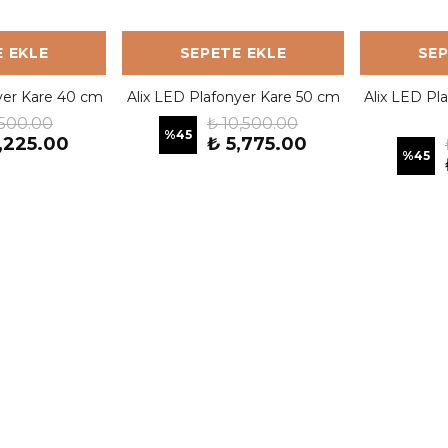
 EKLE
SEPETE EKLE
SEP
yer Kare 40 cm
Alix LED Plafonyer Kare 50 cm
Alix LED Pl
,500.00
₺ 10,500.00
%
45
,225.00
₺ 5,775.00
%
45