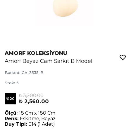
AMORF KOLEKSİYONU
Amorf Beyaz Cam Sarkıt B Model
Barkod
:
GA-3535-B
Stok
:
5
₺ 3,200.00
%
20
₺ 2,560.00
Ölçü:
18 Cm x 180 Cm
Renk:
Eskitme, Beyaz
Duy Tipi:
E14 (1 Adet)