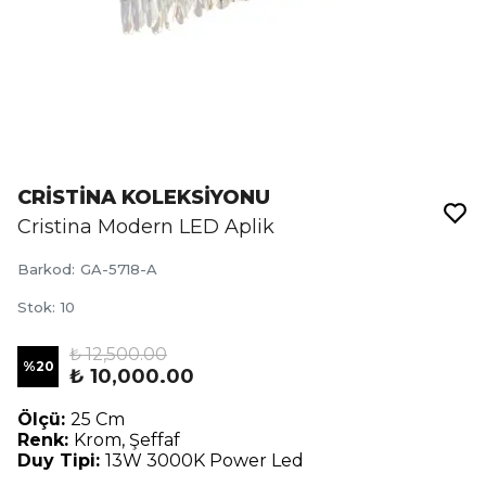
CRİSTİNA KOLEKSİYONU
Cristina Modern LED Aplik
Barkod
:
GA-5718-A
Stok
:
10
₺ 12,500.00
%
20
₺ 10,000.00
Ölçü:
25 Cm
Renk:
Krom, Şeffaf
Duy Tipi:
13W 3000K Power Led