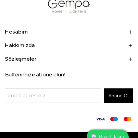
Hesabım
Hakkımızda
Sözleşmeler
Bültenimize abone olun!
Abone Ol
Bize Ulaşın
Bize Ulaşın
Bize Ulaşın