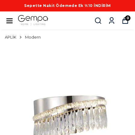
Sepette Nakit Ödemede Ek %10 İNDİRİM
0
APLİK
Modern