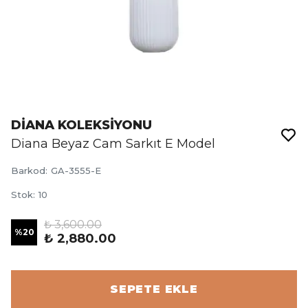
DİANA KOLEKSİYONU
Diana Beyaz Cam Sarkıt E Model
Barkod
:
GA-3555-E
Stok
:
10
₺ 3,600.00
%
20
₺ 2,880.00
SEPETE EKLE