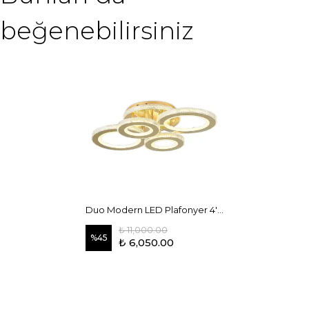
beğenebilirsiniz
Duo Modern LED Plafonyer 4'lü Gold
₺ 11,000.00
%
45
₺ 6,050.00