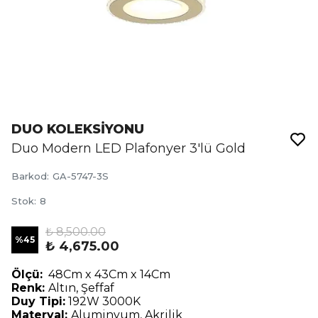
DUO KOLEKSİYONU
Duo Modern LED Plafonyer 3'lü Gold
Barkod
:
GA-5747-3S
Stok
:
8
₺ 8,500.00
%
45
₺ 4,675.00
Ölçü:
48Cm x 43Cm x 14Cm
Renk:
Altın, Şeffaf
Duy Tipi:
192W 3000K
Materyal:
Aluminyum, Akrilik