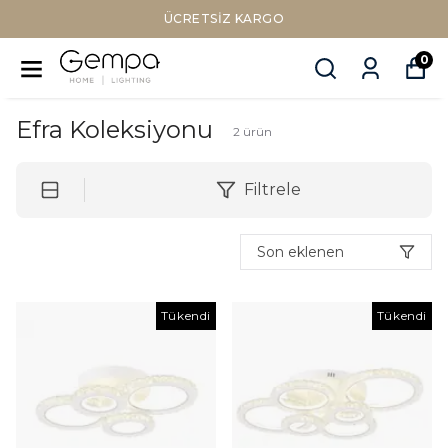
ÜCRETSIZ KARGO
0
Efra Koleksiyonu
2
ürün
Filtrele
Son eklenen
Tükendi
Tükendi