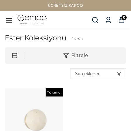
ÜCRETSIZ KARGO
0
Ester Koleksiyonu
1
ürün
Filtrele
Son eklenen
Tükendi