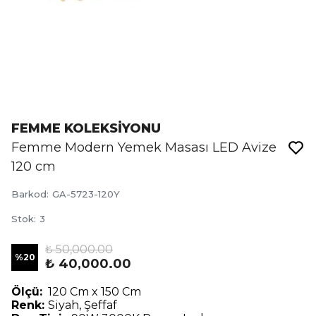
FEMME KOLEKSİYONU
Femme Modern Yemek Masası LED Avize
120 cm
Barkod
:
GA-5723-120Y
Stok
:
3
₺ 50,000.00
%
20
₺ 40,000.00
Ölçü:
120 Cm x 150 Cm
Renk:
Siyah, Şeffaf