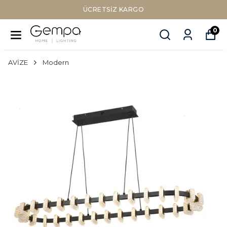
Sepette Nakit Ödemede Ek %1
0
AVİZE
Modern