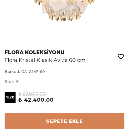
FLORA KOLEKSİYONU
Flora Kristal Klasik Avize 60 cm
Barkod
:
GA-2347-60
Stok
:
6
₺ 53,000.00
%
20
₺ 42,400.00
SEPETE EKLE