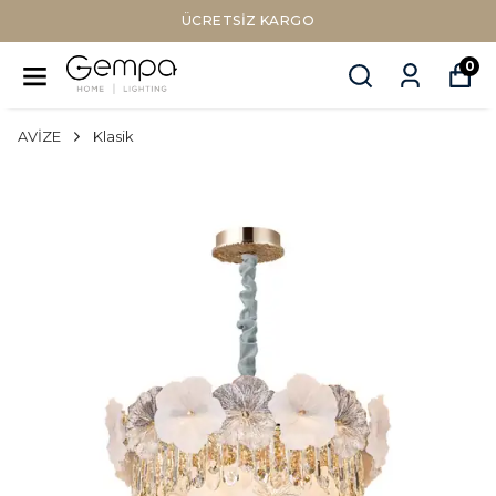
Sepette Nakit Ödemede Ek %10 İNDİRİM
0
AVİZE
Klasik