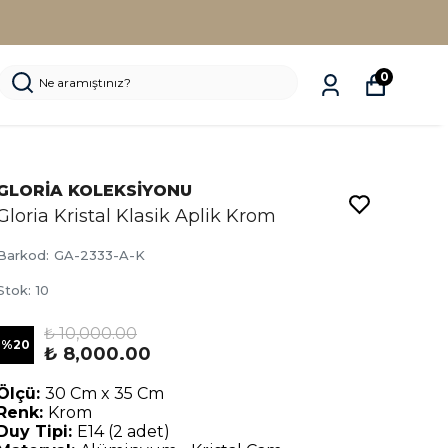
0
GLORİA KOLEKSİYONU
Gloria Kristal Klasik Aplik Krom
Barkod
:
GA-2333-A-K
Stok
:
10
₺ 10,000.00
%
20
₺ 8,000.00
Ölçü:
30 Cm x 35 Cm
Renk:
Krom
Duy Tipi:
E14 (2 adet)