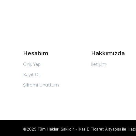
Hesabım
Hakkımızda
Giriş Yap
İletişim
Kayıt Ol
Şifremi Unuttum
©2025 Tüm Hakları Saklıdır - ikas E-Ticaret
Altyapısı ile Hazı