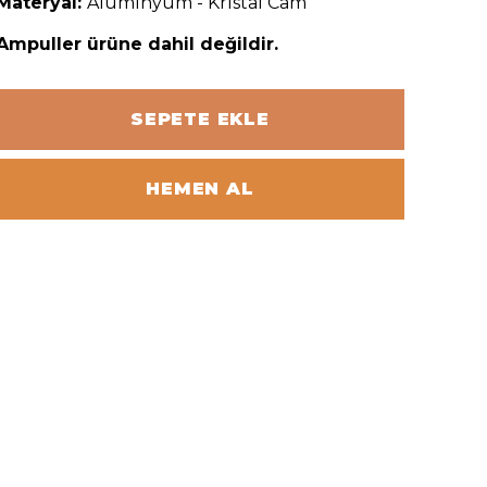
Materyal:
Alüminyum - Kristal Cam
Ampuller ürüne dahil değildir.
SEPETE EKLE
HEMEN AL