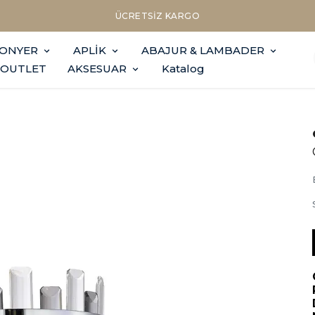
Sepette Nakit Ödemede Ek %10 İNDİRİM
FONYER
APLİK
ABAJUR & LAMBADER
OUTLET
AKSESUAR
Katalog