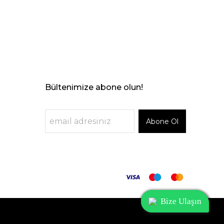
Bültenimize abone olun!
Abone Ol
Bize Ulaşın
Bize Ulaşın
Bize Ulaşın