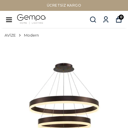
Sepette Nakit Ödemede Ek %10 İNDİRİM
0
AVİZE
Modern