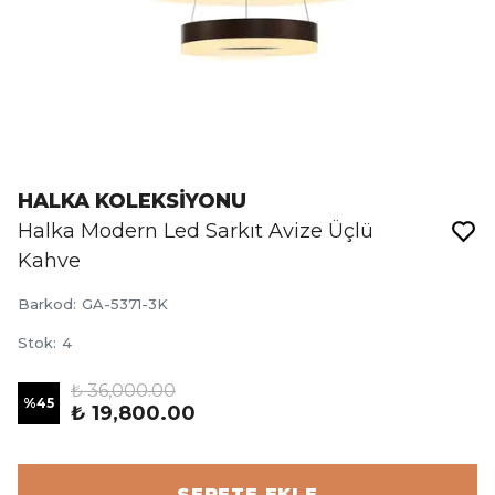
HALKA KOLEKSİYONU
Halka Modern Led Sarkıt Avize Üçlü
Kahve
Barkod
:
GA-5371-3K
Stok
:
4
₺ 36,000.00
%
45
₺ 19,800.00
SEPETE EKLE