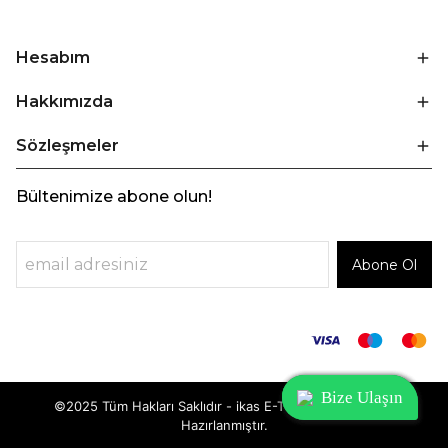
Hesabım
Hakkımızda
Sözleşmeler
Bültenimize abone olun!
Abone Ol
Bize Ulaşın
Bize Ulaşın
Bize Ulaşın
©2025 Tüm Hakları Saklıdır - ikas E-Ticaret
Altyapısı ile
Hazırlanmıştır.