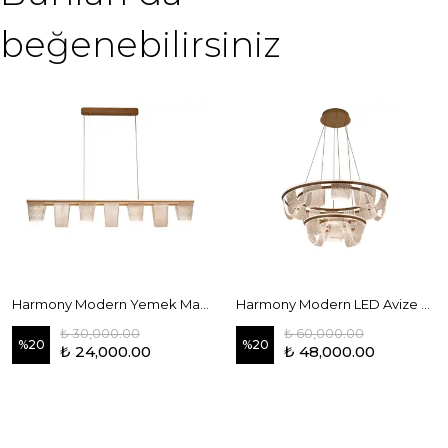
beğenebilirsiniz
Harmony Modern Yemek Masası LED Avize 120 cm
Harmony Modern LED Avize 80-50 cm
₺ 30,000.00
₺ 60,000.00
%
20
%
20
₺ 24,000.00
₺ 48,000.00