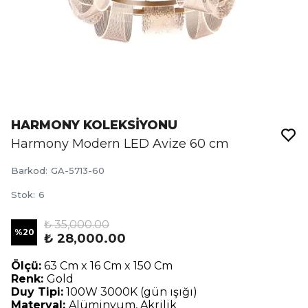
HARMONY KOLEKSİYONU
Harmony Modern LED Avize 60 cm
Barkod
:
GA-5713-60
Stok
:
6
₺ 35,000.00
%
20
₺ 28,000.00
Ölçü:
63 Cm x 16 Cm x 150 Cm
Renk:
Gold
Duy Tipi:
100W 3000K (gün ışığı)
Materyal:
Alüminyum, Akrilik