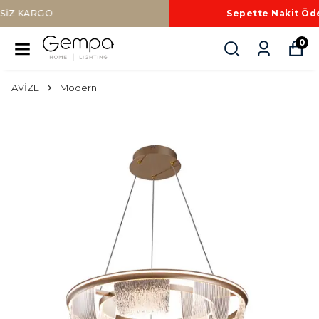
Sepette Nakit Ödemede Ek %10 İNDİRİM
0
AVİZE
Modern