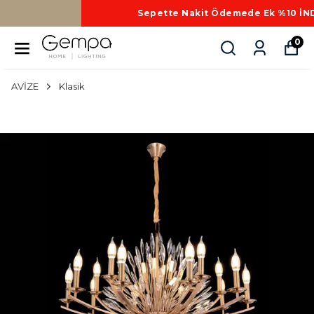
Sepette Nakit Ödemede Ek %10 İNDİRİM
0
AVİZE
Klasik