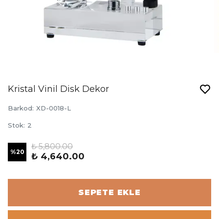
Kristal Vinil Disk Dekor
Barkod
:
XD-0018-L
Stok
:
2
₺ 5,800.00
%
20
₺ 4,640.00
SEPETE EKLE