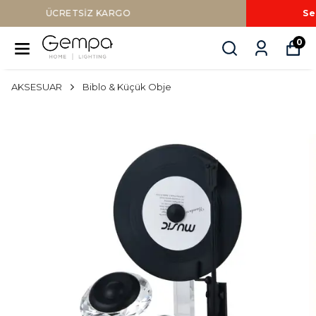
Sepette Nakit Ödemede Ek %10 İNDİRİM
0
AKSESUAR
Biblo & Küçük Obje