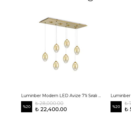
 Füme
Luminber Modern LED Avize 7'li Sıralı Amber
Luminber
₺ 28,000.00
₺ 
%
20
%
20
₺ 22,400.00
₺ 