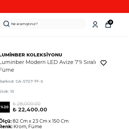
0
LUMİNBER KOLEKSİYONU
Luminber Modern LED Avize 7'li Sıralı
Füme
Barkod
:
GA-5727-7F-S
Stok
:
10
₺ 28,000.00
%
20
₺ 22,400.00
Ölçü:
82 Cm x 23 Cm x 150 Cm
Renk:
Krom, Füme