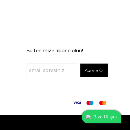
Bültenimize abone olun!
Abone Ol
Bize Ulaşın
Bize Ulaşın
Bize Ulaşın