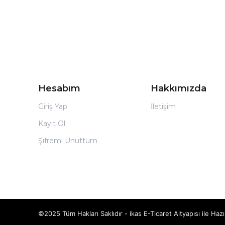
Hesabım
Hakkımızda
Giriş Yap
İletişim
Kayıt Ol
Şifremi Unuttum
©2025 Tüm Hakları Saklıdır - ikas E-Ticaret
Altyapısı ile Hazı