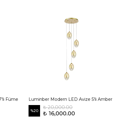
'li Füme
Luminber Modern LED Avize 5'li Amber
Lumin
₺ 20,000.00
%
20
%
20
₺ 16,000.00