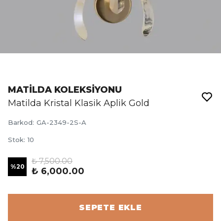
MATİLDA KOLEKSİYONU
Matilda Kristal Klasik Aplik Gold
Barkod
:
GA-2349-2S-A
Stok
:
10
₺ 7,500.00
%
20
₺ 6,000.00
SEPETE EKLE