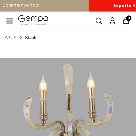
Sepette Nakit Ödemede Ek %10 İNDİRİM
0
APLİK
Klasik