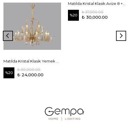
Matilda Kristal Klasik Avize 8 +4 lü Krom
₺ 37,500.00
%
20
₺ 30,000.00
Matilda Kristal Klasik Yemek Masası Avize 8'li Gold
₺ 30,000.00
%
20
₺ 24,000.00