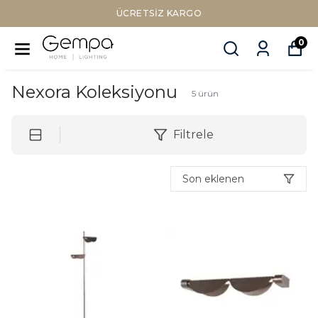
ÜCRETSIZ KARGO
0
Nexora Koleksiyonu
5
ürün
Filtrele
Son eklenen