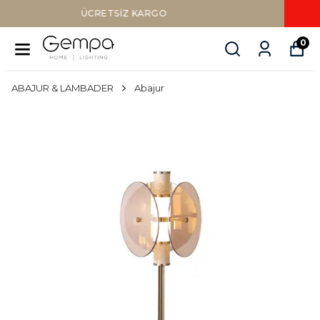
Sepette Nakit Ödemede Ek %10 İNDİR
0
ABAJUR & LAMBADER
Abajur