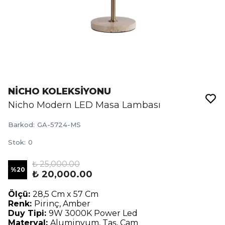
NİCHO KOLEKSİYONU
Nicho Modern LED Masa Lambası
Barkod
:
GA-5724-MS
Stok
:
0
₺ 25,000.00
%
20
₺ 20,000.00
Ölçü:
28,5 Cm x 57 Cm
Renk:
Pirinç, Amber
Duy Tipi:
9W 3000K Power Led
Materyal:
Aluminyum, Taş, Cam