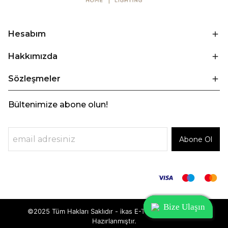
Hesabım
Hakkımızda
Sözleşmeler
Bültenimize abone olun!
Abone Ol
Bize Ulaşın
Bize Ulaşın
Bize Ulaşın
©2025 Tüm Hakları Saklıdır - ikas E-Ticaret
Altyapısı ile
Hazırlanmıştır.