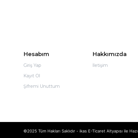
Hesabım
Hakkımızda
Giriş Yap
İletişim
Kayıt Ol
Şifremi Unuttum
©2025 Tüm Hakları Saklıdır - ikas E-Ticaret
Altyapısı ile Hazı