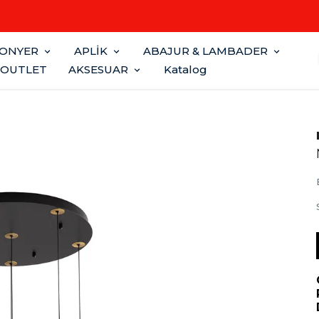
Sepette Nakit Ödemede Ek %10 İNDİRİM
FONYER
APLİK
ABAJUR & LAMBADER
OUTLET
AKSESUAR
Katalog