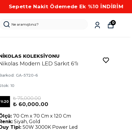
0
NİKOLAS KOLEKSİYONU
Nikolas Modern LED Sarkıt 6'lı
Barkod
:
GA-5720-6
Stok
:
10
₺ 75,000.00
%
20
₺ 60,000.00
Ölçü:
70 Cm x 70 Cm x 120 Cm
Renk:
Siyah, Gold
Duy Tipi:
50W 3000K Power Led