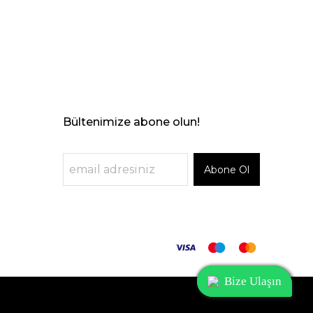
Bültenimize abone olun!
Abone Ol
Bize Ulaşın
Bize Ulaşın
Bize Ulaşın