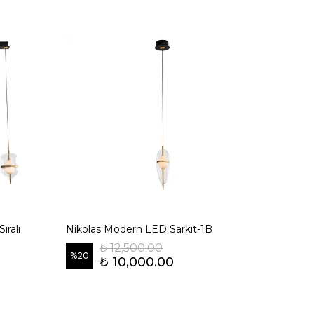
ıralı
Nikolas Modern LED Sarkıt-1B
₺ 12,500.00
%
20
₺ 10,000.00