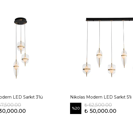
odern LED Sarkıt 3'lü
Nikolas Modern LED Sarkıt 5'li S
37,500.00
₺ 62,500.00
%
20
30,000.00
₺ 50,000.00