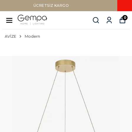
Sepette Nakit Ödemede Ek %10 İNDİRİM
0
AVİZE
Modern