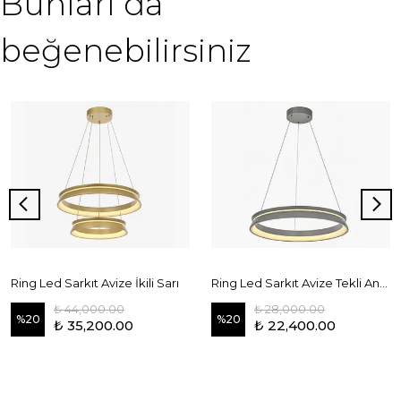
Bunları da
beğenebilirsiniz
Ring Led Sarkıt Avize İkili Sarı
Ring Led Sarkıt Avize Tekli Antrasit
₺ 44,000.00
₺ 28,000.00
%
20
%
20
₺ 35,200.00
₺ 22,400.00