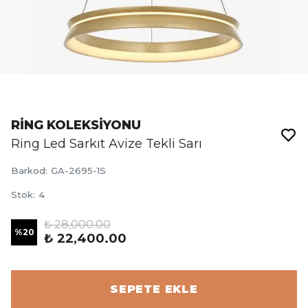
RİNG KOLEKSİYONU
Ring Led Sarkıt Avize Tekli Sarı
Barkod
:
GA-2695-1S
Stok
:
4
₺ 28,000.00
%
20
₺ 22,400.00
SEPETE EKLE