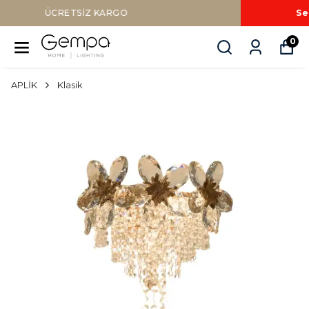
Sepette Nakit Ödemede Ek %10 İNDİRİM
0
APLİK
Klasik