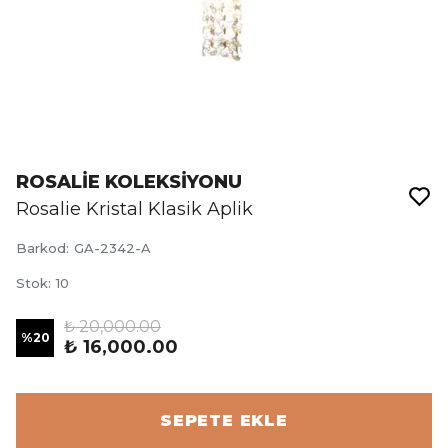
ROSALİE KOLEKSİYONU
Rosalie Kristal Klasik Aplik
Barkod
:
GA-2342-A
Stok
:
10
₺ 20,000.00
%
20
₺ 16,000.00
SEPETE EKLE