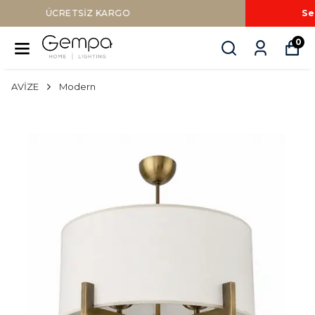
Sepette Nakit Ödemede Ek %10 İNDİRİM
0
AVİZE
Modern