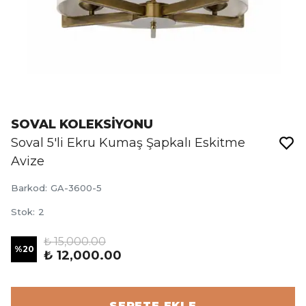
SOVAL KOLEKSİYONU
Soval 5'li Ekru Kumaş Şapkalı Eskitme
Avize
Barkod
:
GA-3600-5
Stok
:
2
₺ 15,000.00
%
20
₺ 12,000.00
SEPETE EKLE