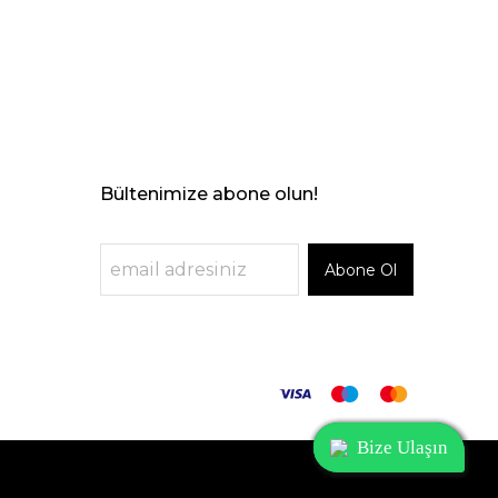
Bültenimize abone olun!
Abone Ol
Bize Ulaşın
Bize Ulaşın
Bize Ulaşın