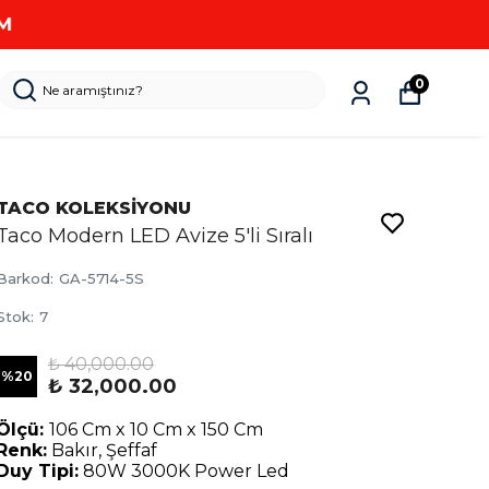
0
TACO KOLEKSİYONU
Taco Modern LED Avize 5'li Sıralı
Barkod
:
GA-5714-5S
Stok
:
7
₺ 40,000.00
%
20
₺ 32,000.00
Ölçü:
106 Cm x 10 Cm x 150 Cm
Renk:
Bakır, Şeffaf
Duy Tipi:
80W 3000K Power Led