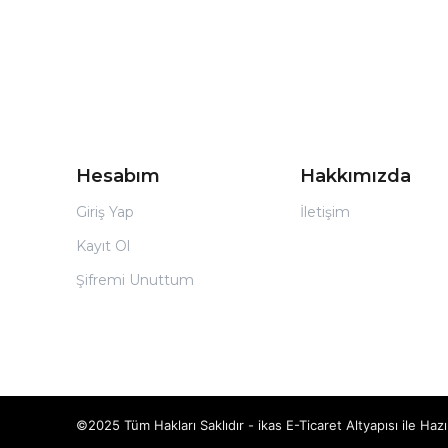
Hesabım
Hakkımızda
Giriş Yap
İletişim
Kayıt Ol
Şifremi Unuttum
©2025 Tüm Hakları Saklıdır - ikas E-Ticaret
Altyapısı ile Hazı