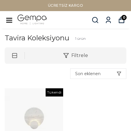
ÜCRETSIZ KARGO
0
Tavira Koleksiyonu
1
ürün
Filtrele
Son eklenen
Tükendi