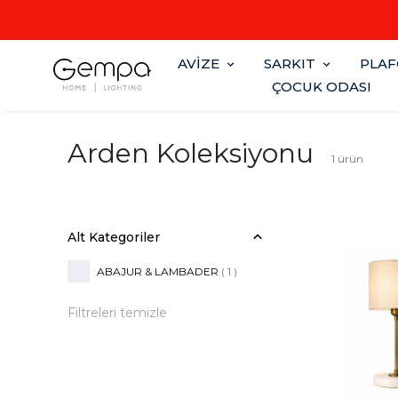
AVİZE
SARKIT
PLA
ÇOCUK ODASI
Arden Koleksiyonu
1
ürün
Alt Kategoriler
ABAJUR & LAMBADER
(
1
)
Filtreleri temizle