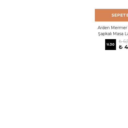
SEPETE
Arden Mermer Ta
Şapkalı Masa L
₺ 6
%
30
₺ 4