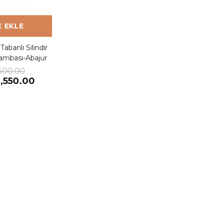
 EKLE
banlı Silindir
ambası-Abajur
,500.00
,550.00