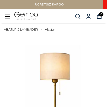
Sepette Nakit Ödemede Ek %10 İNDİR
0
ABAJUR & LAMBADER
Abajur