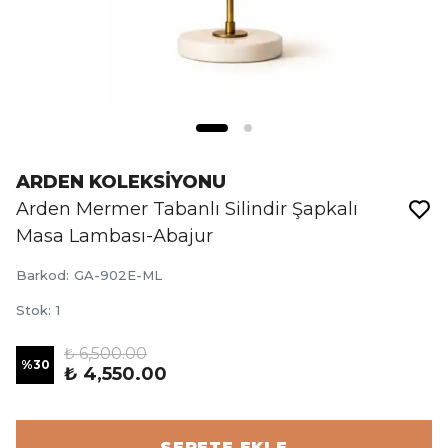
ARDEN KOLEKSİYONU
Arden Mermer Tabanlı Silindir Şapkalı
Masa Lambası-Abajur
Barkod
:
GA-902E-ML
Stok
:
1
₺ 6,500.00
%
30
₺ 4,550.00
SEPETE EKLE