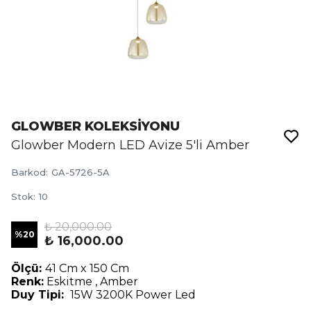
GLOWBER KOLEKSİYONU
Glowber Modern LED Avize 5'li Amber
Barkod
:
GA-5726-5A
Stok
:
10
₺ 20,000.00
%
20
₺ 16,000.00
Ölçü:
41 Cm x 150 Cm
Renk:
Eskitme , Amber
Duy Tipi:
15W 3200K Power Led