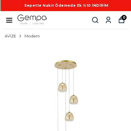
Sepette Nakit Ödemede Ek %10 İNDİRİM
0
AVİZE
Modern