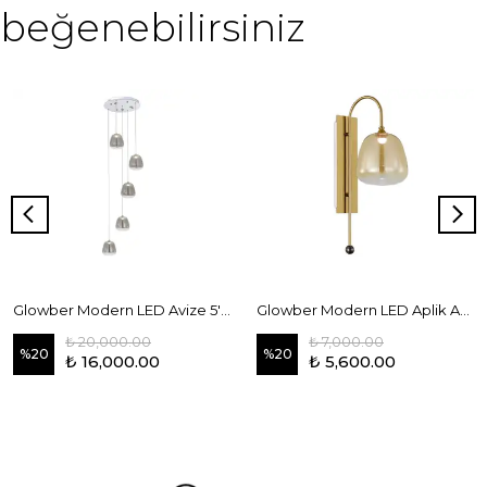
beğenebilirsiniz
Glowber Modern LED Avize 5'li Füme
Glowber Modern LED Aplik Amber
₺ 20,000.00
₺ 7,000.00
%
20
%
20
₺ 16,000.00
₺ 5,600.00