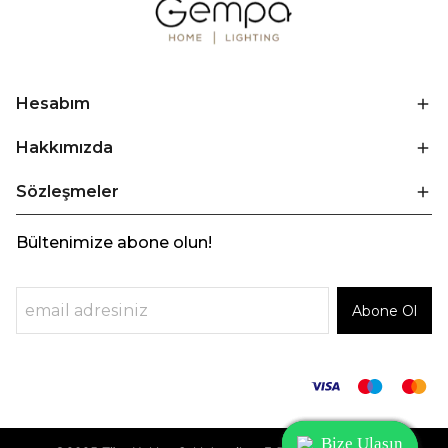
Hesabım
Hakkımızda
Sözleşmeler
Bültenimize abone olun!
Abone Ol
Bize Ulaşın
Bize Ulaşın
Bize Ulaşın