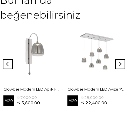
Bunları da
beğenebilirsiniz
Glowber Modern LED Aplik Füme
Glowber Modern LED Avize 7'li Sıralı Füme
₺ 7,000.00
₺ 28,000.00
%
20
%
20
₺ 5,600.00
₺ 22,400.00