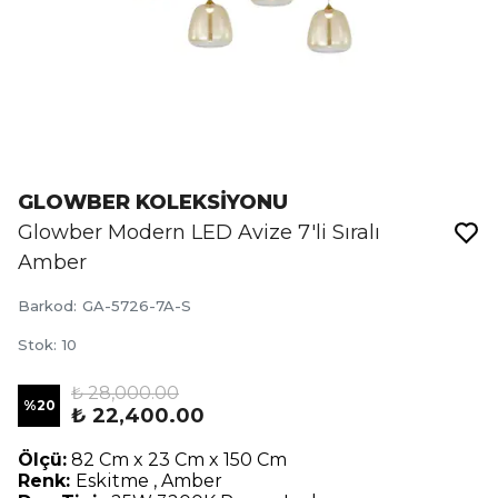
GLOWBER KOLEKSİYONU
Glowber Modern LED Avize 7'li Sıralı
Amber
Barkod
:
GA-5726-7A-S
Stok
:
10
₺ 28,000.00
%
20
₺ 22,400.00
Ölçü:
82 Cm x 23 Cm x 150 Cm
Renk:
Eskitme , Amber