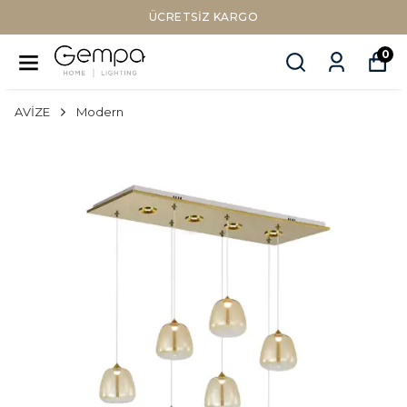
Sepette Nakit Ödemede Ek %10 İNDİR
0
AVİZE
Modern