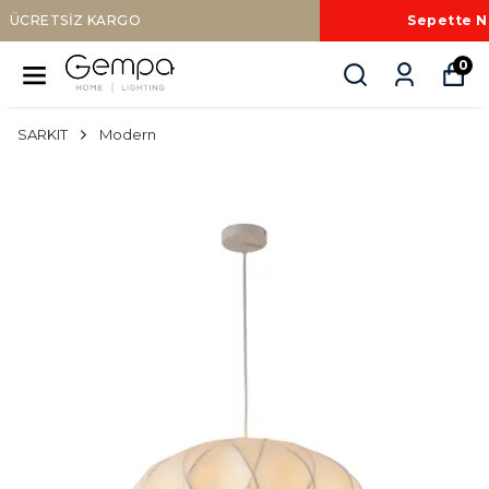
Sepette Nakit Ödemede Ek %10 İNDİRİM
0
SARKIT
Modern