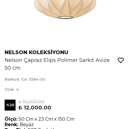
NELSON KOLEKSİYONU
Nelson Çapraz Elips Polimer Sarkıt Avize
50 cm
Barkod
:
GA-3584-50
Stok
:
4
₺ 15,000.00
%
20
₺ 12,000.00
Ölçü:
50 Cm x 23 Cm x 150 Cm
Renk:
Beyaz