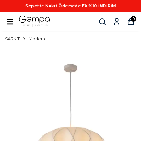
Sepette Nakit Ödemede Ek %10 İNDİRİM
0
SARKIT
Modern