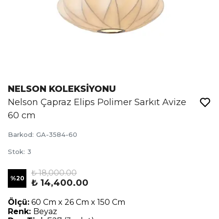
NELSON KOLEKSİYONU
Nelson Çapraz Elips Polimer Sarkıt Avize
60 cm
Barkod
:
GA-3584-60
Stok
:
3
₺ 18,000.00
%
20
₺ 14,400.00
Ölçü:
60 Cm x 26 Cm x 150 Cm
Renk:
Beyaz